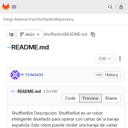
Homepage
Skip to main content
M
Diego Baileron Pais
ShufflerBot
Repository
main
shufflerbot
README.md
README.md
Edit
Fil
History
724e5d33
README.md
2.03 KiB
Code
Preview
Blame
ShufflerBot Descripción: ShufflerBot es un robot
inteligente diseñado para operar con cartas de la baraja
española. Este robot puede recibir una baraja de cartas